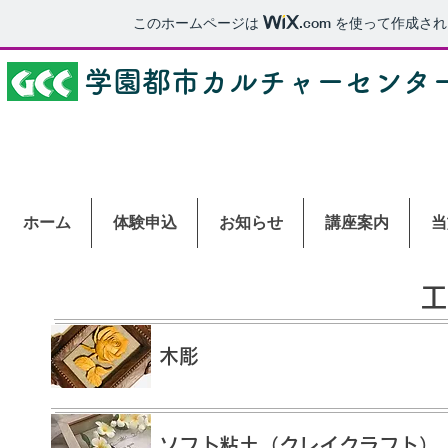
このホームページは
.com
を使って作成され
学園都市カルチャーセンタ
ホーム
体験申込
お知らせ
講座案内
当
工
木彫
ソフ卜粘土（クレイクラフト）